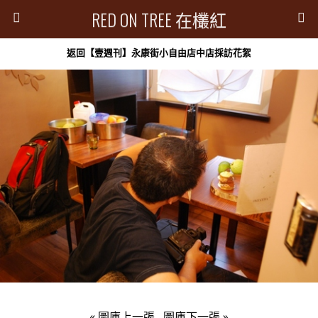
RED ON TREE 在欉紅
返回【壹週刊】永康街小自由店中店採訪花絮
« 圖庫上一張
圖庫下一張 »